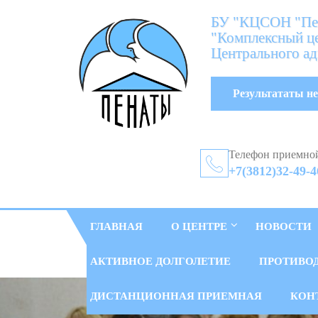
БУ "КЦСОН "Пен
"Комплексный це
Центрального ад
Результататы не
Телефон приемно
+7(3812)32-49-4
ГЛАВНАЯ
О ЦЕНТРЕ
НОВОСТИ
АКТИВНОЕ ДОЛГОЛЕТИЕ
ПРОТИВО
ДИСТАНЦИОННАЯ ПРИЕМНАЯ
КОН