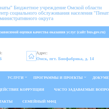
аты" Бюджетное учреждение Омской области
нтр социального обслуживания населения "Пена
министративного округа
зависимой оценки качества оказания услуг (сайт bus.gov.ru)
й:
Адрес:
6
Омск, пгт. Биофабрика, д. 14
УСЛУГИ
ПРОГРАММЫ И ПРОЕКТЫ
ДОКУМ
ДЕЙСТВИЕ КОРРУПЦИИ
ЧАСТО ЗАДАВАЕМЫЕ ВОПР
ТАКТЫ
СЕМЕЙНЫЙ МФЦ