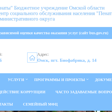
аты" Бюджетное учреждение Омской области
нтр социального обслуживания населения "Пена
министративного округа
зависимой оценки качества оказания услуг (сайт bus.gov.ru)
й:
Адрес:
6
Омск, пгт. Биофабрика, д. 14
УСЛУГИ
ПРОГРАММЫ И ПРОЕКТЫ
ДОКУМ
ДЕЙСТВИЕ КОРРУПЦИИ
ЧАСТО ЗАДАВАЕМЫЕ ВОПР
ТАКТЫ
СЕМЕЙНЫЙ МФЦ