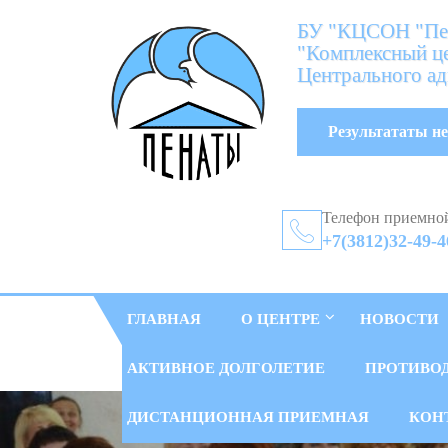
БУ "КЦСОН "Пен
"Комплексный це
Центрального ад
Результататы не
Телефон приемно
+7(3812)32-49-4
ГЛАВНАЯ
О ЦЕНТРЕ
НОВОСТИ
АКТИВНОЕ ДОЛГОЛЕТИЕ
ПРОТИВО
ДИСТАНЦИОННАЯ ПРИЕМНАЯ
КОН