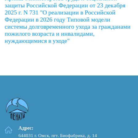
защиты Российской Федерации от 23 декабря
2025 г. N 731 "О реализации в Российской
Федерации в 2026 году Типовой модели
системы долговременного ухода за гражданами
пожилого возраста и инвалидами,
нуждающимися в уходе"
Адрес:
644031 г. Омск, пгт. Биофабрика, д. 14