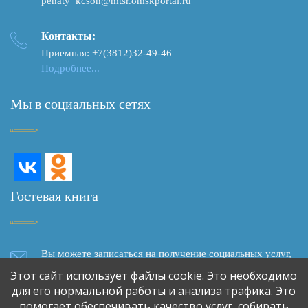
penaty_kcson@mtsr.omskportal.ru
Контакты:
Приемная: +7(3812)32-49-46
Подробнее...
Мы в социальных сетях
Гостевая книга
Вы можете записаться на получение социальных услуг,
задать вопрос, написать отзыв о качестве социального
Этот сайт использует файлы cookie. Это необходимо
обслуживания, сделать предложение о сотрудничестве,
для его нормальной работы и анализа трафика. Это
используя форму обратной связи
помогает обеспечивать качество услуг, собирать