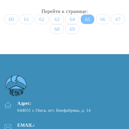
Перейти к странице:
60
61
62
63
64
65
66
67
68
69
Адрес:
644031 г. Омск, пгт. Биофабрика, д. 14
EMAIL: