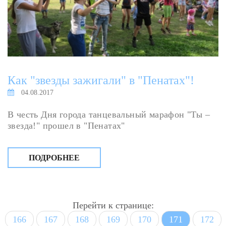
Как "звезды зажигали" в "Пенатах"!
04.08.2017
В честь Дня города танцевальный марафон "Ты –
звезда!" прошел в "Пенатах"
ПОДРОБНЕЕ
Перейти к странице:
166
167
168
169
170
171
172