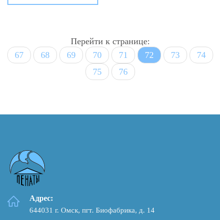
Перейти к странице:
67
68
69
70
71
72
73
74
75
76
Адрес:
644031 г. Омск, пгт. Биофабрика, д. 14