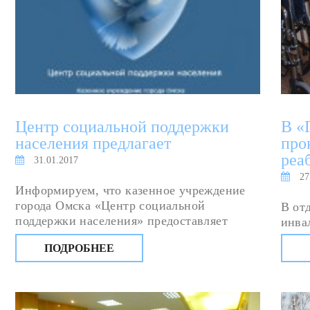
Центр социальной поддержки
В «
населения предлагает
про
реа
31.01.2017
27
Информируем, что казенное учреждение
города Омска «Центр социальной
В от
поддержки населения» предоставляет
инва
следующие меры социальной поддержки
прок
ПОДРОБНЕЕ
реаб
кост
прот
крес