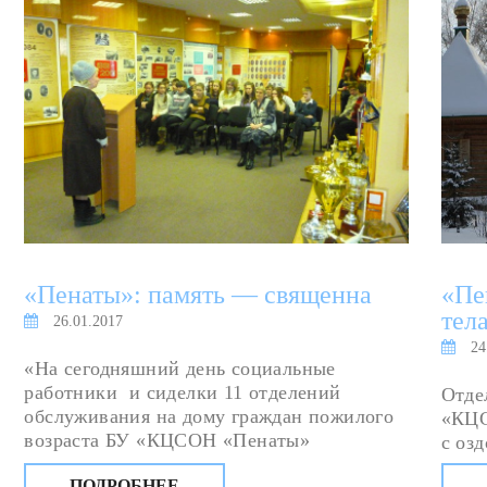
«Пенаты»: память — священна
«Пе
тел
26.01.2017
24
«На сегодняшний день социальные
работники и сиделки 11 отделений
Отде
обслуживания на дому граждан пожилого
«КЦС
возраста БУ «КЦСОН «Пенаты»
с оз
обслуживают свыше 1300 человек, 150 из
груп
ПОДРОБНЕЕ