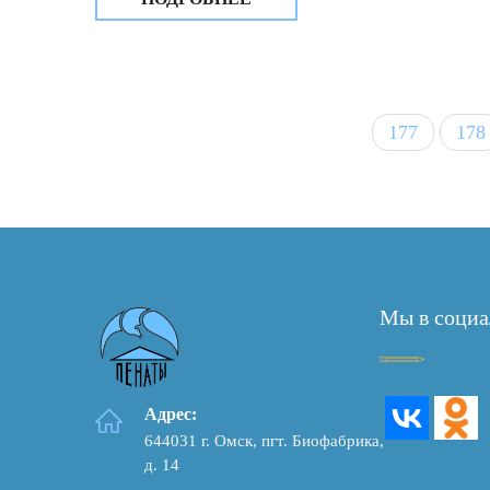
подворовых обходов в 24 семьи,
находящихся на социальном обслуживании
в Центре.
177
178
Мы в социа
Адрес:
644031 г. Омск, пгт. Биофабрика,
д. 14