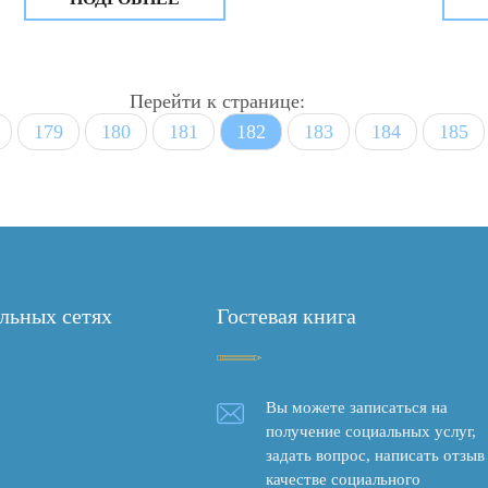
которых – ветераны Великой
конс
Отечественной войны
пров
колл
меро
Перейти к странице:
179
180
181
182
183
184
185
льных сетях
Гостевая книга
Вы можете записаться на
получение социальных услуг,
задать вопрос, написать отзыв
качестве социального