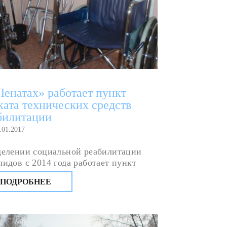
Пенатах» работает пункт
ката технических средств
билитации
.01.2017
делении социальной реабилитации
лидов с 2014 года работает пункт
ата технических средств
ПОДРОБНЕЕ
илитации, где можно взять на время
ыли, трости, ходунки,
ивопролежневые матрацы и подушки,
ло-коляски, сиденья для ванны