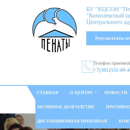
БУ "КЦСОН "Пен
"Комплексный це
Центрального ад
Результататы не
Телефон приемно
+7(3812)32-49-4
ГЛАВНАЯ
О ЦЕНТРЕ
НОВОСТИ
АКТИВНОЕ ДОЛГОЛЕТИЕ
ПРОТИВО
ДИСТАНЦИОННАЯ ПРИЕМНАЯ
КОН