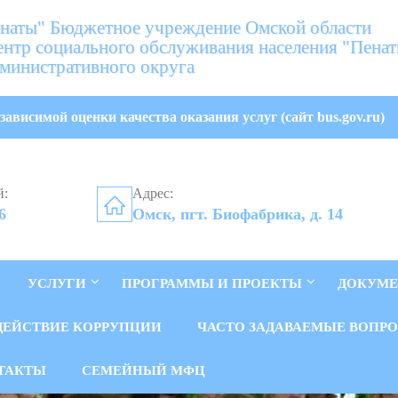
аты" Бюджетное учреждение Омской области
нтр социального обслуживания населения "Пена
министративного округа
зависимой оценки качества оказания услуг (сайт bus.gov.ru)
й:
Адрес:
6
Омск, пгт. Биофабрика, д. 14
УСЛУГИ
ПРОГРАММЫ И ПРОЕКТЫ
ДОКУМ
ДЕЙСТВИЕ КОРРУПЦИИ
ЧАСТО ЗАДАВАЕМЫЕ ВОПР
ТАКТЫ
СЕМЕЙНЫЙ МФЦ