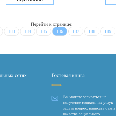
кладовая «В мире фантазий и увлечений».
Феде
«Об 
проф
треб
Перейти к странице:
госу
фонд
183
184
185
186
187
188
189
госу
учре
муни
пред
корп
комп
обще
льных сетях
Гостевая книга
акци
кото
собс
собс
Вы можете записаться на
получение социальных услуг,
задать вопрос, написать отзыв
качестве социального