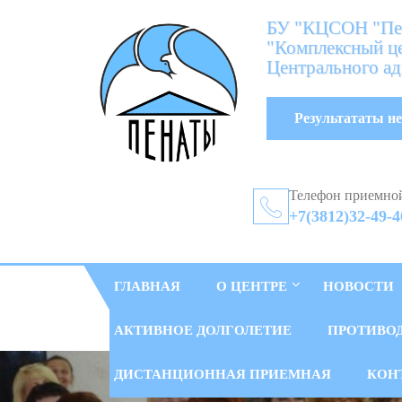
БУ "КЦСОН "Пен
"Комплексный це
Центрального ад
Результататы не
Телефон приемно
+7(3812)32-49-4
ГЛАВНАЯ
О ЦЕНТРЕ
НОВОСТИ
АКТИВНОЕ ДОЛГОЛЕТИЕ
ПРОТИВО
ДИСТАНЦИОННАЯ ПРИЕМНАЯ
КОН