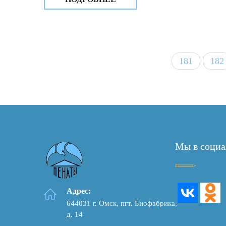
«Пенаты», содействия укреплению
авторитета, доверия граждан к
учреждению состоялось совещание
коллектива центра.
181
182
Мы в социа
Адрес:
644031 г. Омск, пгт. Биофабрика,
д. 14