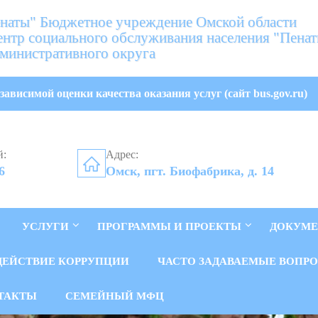
аты" Бюджетное учреждение Омской области
нтр социального обслуживания населения "Пена
министративного округа
зависимой оценки качества оказания услуг (сайт bus.gov.ru)
й:
Адрес:
6
Омск, пгт. Биофабрика, д. 14
УСЛУГИ
ПРОГРАММЫ И ПРОЕКТЫ
ДОКУМ
ДЕЙСТВИЕ КОРРУПЦИИ
ЧАСТО ЗАДАВАЕМЫЕ ВОПР
ТАКТЫ
СЕМЕЙНЫЙ МФЦ