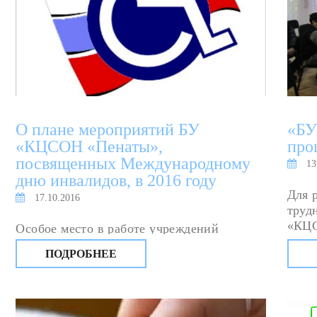
О плане мероприятий БУ
«БУ
«КЦСОН «Пенаты»,
про
посвященных Международному
13
дню инвалидов, в 2016 году
Для 
17.10.2016
труд
«КЦС
Особое место в работе учреждений
«Здо
социального обслуживания населения
ПОДРОБНЕЕ
занимает социокультурное направление
деятельности. Укрепилась традиция
проведения ряда мероприятий,
посвященных социально значимым датам.