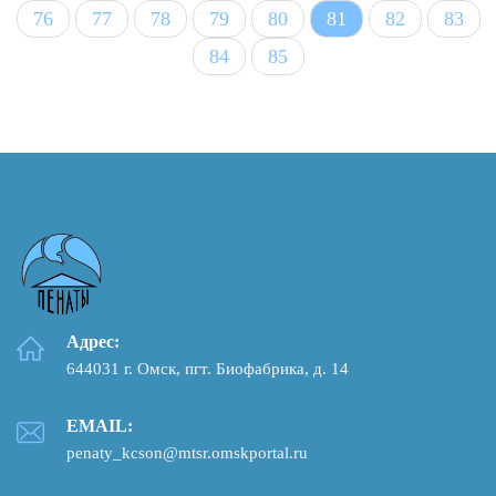
76
77
78
79
80
81
82
83
84
85
Адрес:
644031 г. Омск, пгт. Биофабрика, д. 14
EMAIL:
penaty_kcson@mtsr.omskportal.ru