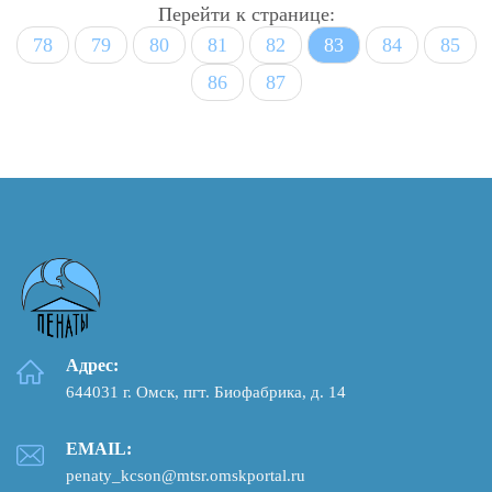
Перейти к странице:
78
79
80
81
82
83
84
85
86
87
Адрес:
644031 г. Омск, пгт. Биофабрика, д. 14
EMAIL:
penaty_kcson@mtsr.omskportal.ru