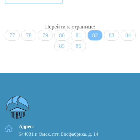
Перейти к странице:
77
78
79
80
81
82
83
84
85
86
Адрес:
644031 г. Омск, пгт. Биофабрика, д. 14