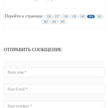
Перейти к странице:
156
157
158
159
160
161
162
163
164
165
ОТПРАВИТЬ СООБЩЕНИЕ