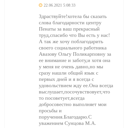
22.06.2021 5:08:33
Здраствуйте!хотела бы сказать
слова благодарности центру
Пенаты за ваш прекрасный
труд,спасибо что Вы есть у нас!
А так же хочу поблагодарить
своего социального работника
Авазову Ольгу Поликарповну за
ее внимание и заботу,и хотя она
у меня не очень давно,но мы
сразу нашли общий язык с
первых дней и я всегда с
удовольствием жду ее.Она всегда
выслушает,посочувствовует,что
то посоветует,всегда
добросовестно выполняет мои
просьбы и
поручения.Благодарю.С
уважением Сунцова М.А.