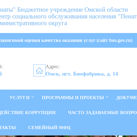
аты" Бюджетное учреждение Омской области
нтр социального обслуживания населения "Пена
министративного округа
зависимой оценки качества оказания услуг (сайт bus.gov.ru)
й:
Адрес:
6
Омск, пгт. Биофабрика, д. 14
УСЛУГИ
ПРОГРАММЫ И ПРОЕКТЫ
ДОКУМ
ДЕЙСТВИЕ КОРРУПЦИИ
ЧАСТО ЗАДАВАЕМЫЕ ВОПР
ТАКТЫ
СЕМЕЙНЫЙ МФЦ