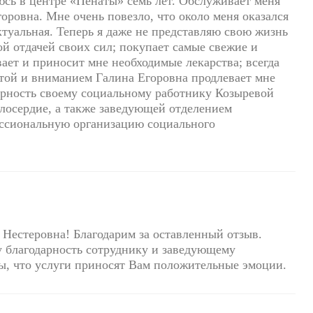
сь в центре «Пенаты» семь лет. Обслуживает меня
ровна. Мне очень повезло, что около меня оказался
ктуальная. Теперь я даже не представляю свою жизнь
ой отдачей своих сил; покупает самые свежие и
ает и приносит мне необходимые лекарства; всегда
отой и вниманием Галина Егоровна продлевает мне
арность своему социальному работнику Козыревой
илосердие, а также заведующей отделением
ссиональную организацию социального
Нестеровна! Благодарим за оставленный отзыв.
 благодарность сотруднику и заведующему
ы, что услуги приносят Вам положительные эмоции.