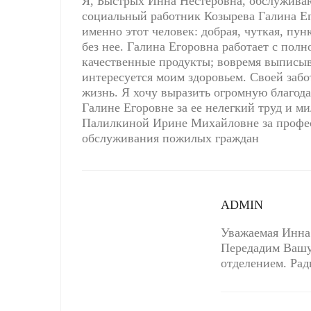
Я, Быстрых Инна Нестеровна, обслуживаю
социальный работник Козырева Галина Его
именно этот человек: добрая, чуткая, пун
без нее. Галина Егоровна работает с полн
качественные продукты; вовремя выписыв
интересуется моим здоровьем. Своей заб
жизнь. Я хочу выразить огромную благод
Галине Егоровне за ее нелегкий труд и м
Палилкиной Ирине Михайловне за профе
обслуживания пожилых граждан
ADMIN
Уважаемая Инна 
Передадим Вашу
отделением. Рад