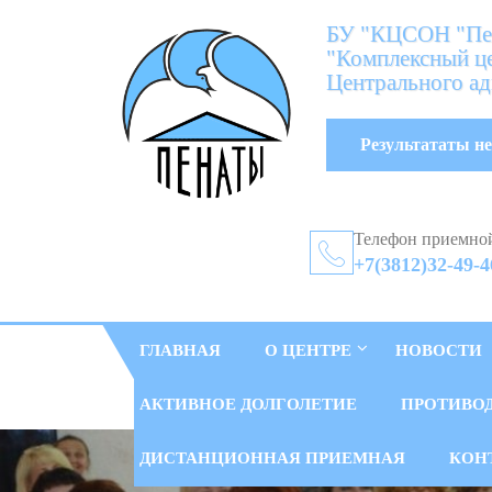
БУ "КЦСОН "Пен
"Комплексный це
Центрального ад
Результататы не
Телефон приемно
+7(3812)32-49-4
ГЛАВНАЯ
О ЦЕНТРЕ
НОВОСТИ
АКТИВНОЕ ДОЛГОЛЕТИЕ
ПРОТИВО
ДИСТАНЦИОННАЯ ПРИЕМНАЯ
КОН